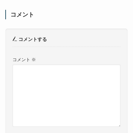
アムツアーも普段は見ることのできないさまざま
な設備を見学できますので、時間があるときには
ぜひ訪れてみてください！
カンプノウ
サッカースタジアム
FCバルセロナ
カンプノウ
スタジアムツアー
よかったらシェアしてね！