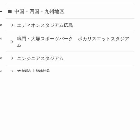
中国・四国・九州地区
エディオンスタジアム広島
鳴門・大塚スポーツパーク ポカリスエットスタジア
ム
ニンジニアスタジアム
本城陸上競技場
ベスト電器スタジアム
駅前不動産スタジアム
昭和電工ドーム大分
海外
サンティアゴベルナベウ